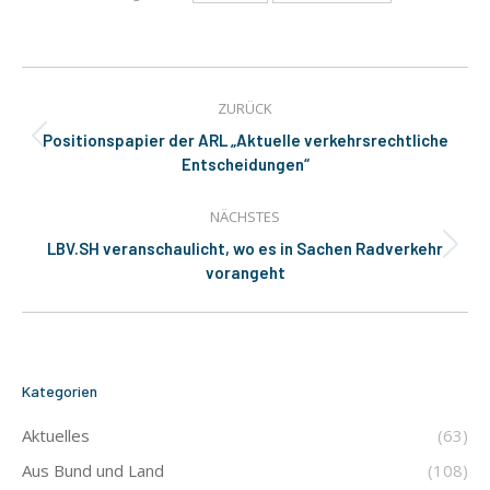
Kommentarnavigation
ZURÜCK
Positionspapier der ARL „Aktuelle verkehrsrechtliche
Vorheriger
Entscheidungen“
Beitrag:
NÄCHSTES
LBV.SH veranschaulicht, wo es in Sachen Radverkehr
Nächster
vorangeht
Beitrag:
Kategorien
Aktuelles
(63)
Aus Bund und Land
(108)