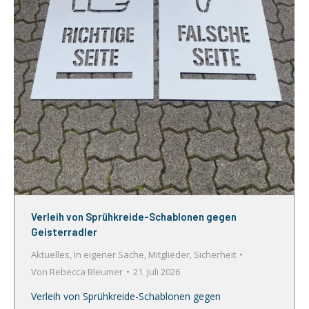
Verleih von Sprühkreide-Schablonen gegen
Geisterradler
Aktuelles
,
In eigener Sache
,
Mitglieder
,
Sicherheit
Von
Rebecca Bleumer
21. Juli 2026
Verleih von Sprühkreide-Schablonen gegen