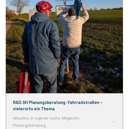
RAD.SH Planungsberatung: Fahrradstraßen –
vielerorts ein Thema
Aktuelles
,
In eigener Sache
,
Mitglieder
,
Planungsberatung