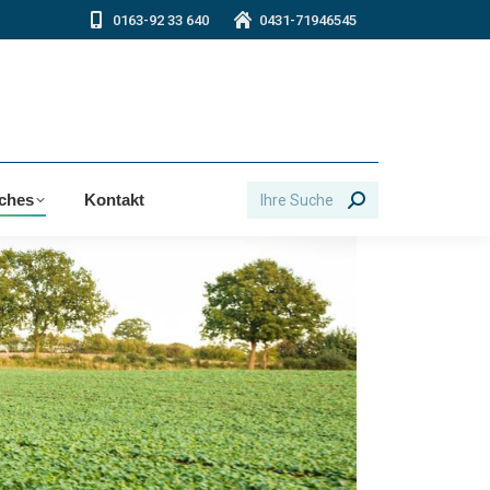
0163-92 33 640
0431-71946545
Search:
iches
Kontakt