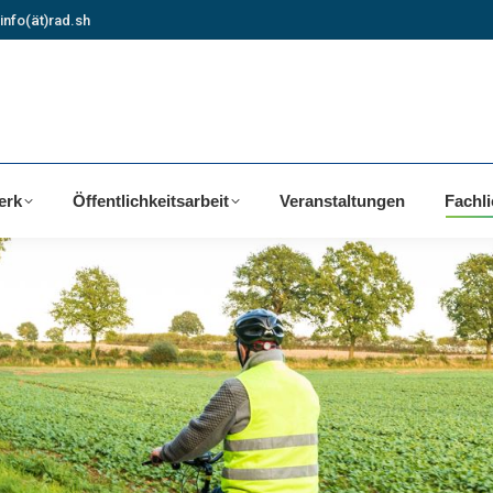
info(ät)rad.sh
erk
Öffentlichkeitsarbeit
Veranstaltungen
Fachl