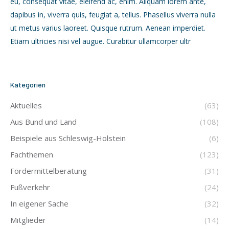
eu, consequat vitae, eleifend ac, enim. Aliquam lorem ante,
dapibus in, viverra quis, feugiat a, tellus. Phasellus viverra nulla
ut metus varius laoreet. Quisque rutrum. Aenean imperdiet.
Etiam ultricies nisi vel augue. Curabitur ullamcorper ultr
Kategorien
Aktuelles
(63)
Aus Bund und Land
(108)
Beispiele aus Schleswig-Holstein
(6)
Fachthemen
(123)
Fördermittelberatung
(31)
Fußverkehr
(24)
In eigener Sache
(32)
Mitglieder
(14)