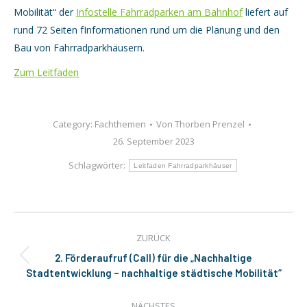
Mobilität“ der
Infostelle Fahrradparken am Bahnhof
liefert auf
rund 72 Seiten fInformationen rund um die Planung und den
Bau von Fahrradparkhäusern.
Zum Leitfaden
Category:
Fachthemen
Von
Thorben Prenzel
26. September 2023
Schlagwörter:
Leitfaden Fahrradparkhäuser
Kommentarnavigation
ZURÜCK
2. Förderaufruf (Call) für die „Nachhaltige
Vorheriger
Stadtentwicklung – nachhaltige städtische Mobilität“
Beitrag:
NÄCHSTES