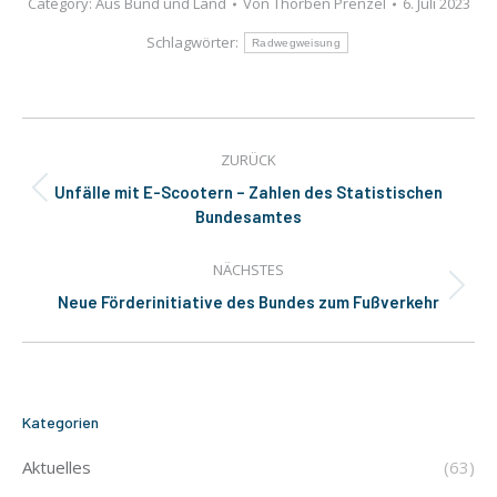
Category:
Aus Bund und Land
Von
Thorben Prenzel
6. Juli 2023
Schlagwörter:
Radwegweisung
Kommentarnavigation
ZURÜCK
Unfälle mit E-Scootern – Zahlen des Statistischen
Vorheriger
Bundesamtes
Beitrag:
NÄCHSTES
Nächster
Neue Förderinitiative des Bundes zum Fußverkehr
Beitrag:
Kategorien
Aktuelles
(63)