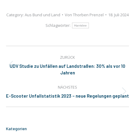
Category:
Aus Bund und Land
Von
Thorben Prenzel
18. Juli 2024
Schlagwörter:
Harrislee
Kommentarnavigation
ZURÜCK
UDV Studie zu Unfällen auf Landstraßen: 30% als vor 10
Vorheriger
Jahren
Beitrag:
NÄCHSTES
Nächster
E-Scooter Unfallstatistik 2023 – neue Regelungen geplant
Beitrag:
Kategorien