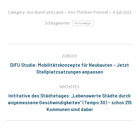
Category:
Aus Bund und Land
Von
Thorben Prenzel
4. Juli 2022
Schlagwörter:
Schulwege
Kommentarnavigation
ZURÜCK
DIFU Studie: Mobilitätskonzepte für Neubauten – Jetzt
Vorheriger
Stellplatzsatzungen anpassen
Beitrag:
NÄCHSTES
Inititative des Städtetages: „Lebenswerte Städte durch
Nächster
angemessene Geschwindigkeiten“ (Tempo 30) – schon 215
Beitrag:
Kommunen sind dabei