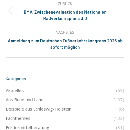
ZURÜCK
BMV: Zwischenevaluation des Nationalen
Vorheriger
Radverkehrsplans 3.0
Beitrag:
NÄCHSTES
Anmeldung zum Deutschen Fußverkehrskongress 2026 ab
Nächster
sofort möglich
Beitrag:
Kategorien
Aktuelles
(63)
Aus Bund und Land
(107)
Beispiele aus Schleswig-Holstein
(6)
Fachthemen
(123)
Fördermittelberatung
(31)