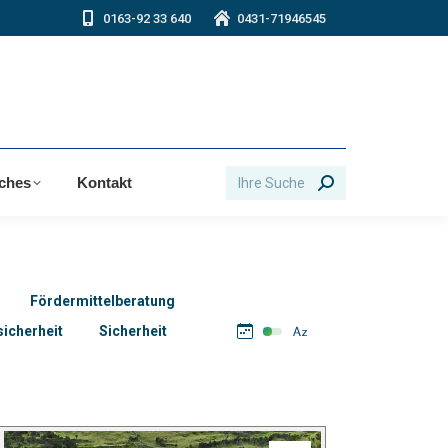
0163-92 33 640
0431-71946545
Search:
iches
Kontakt
Fördermittelberatung
icherheit
Sicherheit