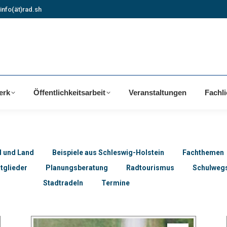
info(ät)rad.sh
erk
Öffentlichkeitsarbeit
Veranstaltungen
Fachl
d und Land
Beispiele aus Schleswig-Holstein
Fachthemen
tglieder
Planungsberatung
Radtourismus
Schulwegs
Stadtradeln
Termine