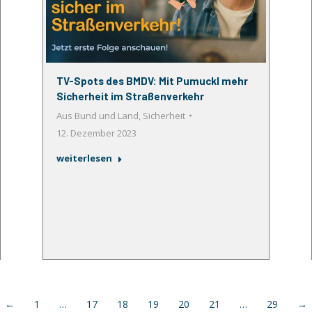
TV-Spots des BMDV: Mit Pumuckl mehr
Sicherheit im Straßenverkehr
Aus Bund und Land
,
Sicherheit
12. Dezember 2023
weiterlesen
←
1
…
17
18
19
20
21
…
29
→