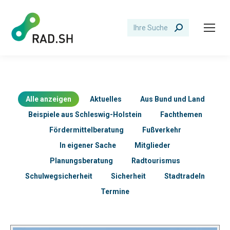
Search:
Alle anzeigen
Aktuelles
Aus Bund und Land
Beispiele aus Schleswig-Holstein
Fachthemen
Fördermittelberatung
Fußverkehr
In eigener Sache
Mitglieder
Planungsberatung
Radtourismus
Schulwegsicherheit
Sicherheit
Stadtradeln
Termine