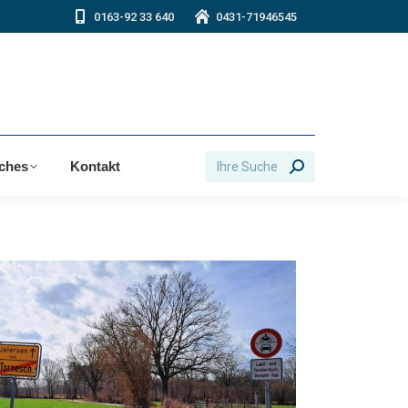
0163-92 33 640
0431-71946545
Search:
iches
Kontakt