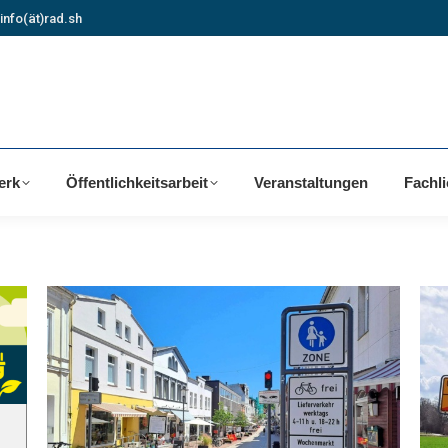
info(ät)rad.sh
erk
Öffentlichkeitsarbeit
Veranstaltungen
Fachl