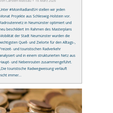
Von
Carsten Massau
19. März 2026
Unter #MoinRadlandSH stellen wir jeden
Monat Projekte aus Schleswig-Holstein vor.
Radroutennetz in Neumünster optimiert und
neu beschildert Im Rahmen des Masterplans
Mobilität der Stadt Neumünster wurden die
wichtigsten Quell- und Zielorte für den Alltags-,
Freizeit- und touristischen Radverkehr
analysiert und in einem strukturierten Netz aus
Haupt- und Nebenrouten zusammengeführt.
„Die touristische Radwegweisung verläuft
nicht immer…