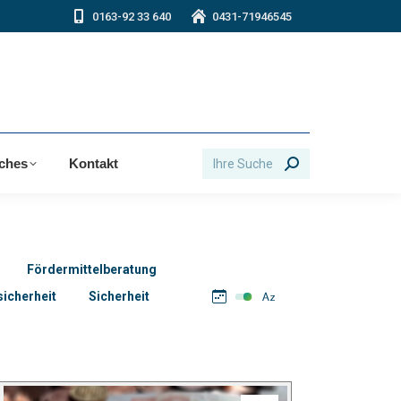
0163-92 33 640
0431-71946545
Search:
iches
Kontakt
Fördermittelberatung
icherheit
Sicherheit