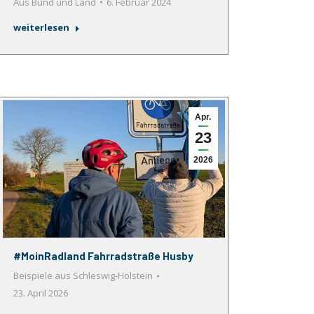
Aus Bund und Land
6. Februar 2024
weiterlesen
Apr.
23
2026
#MoinRadland Fahrradstraße Husby
Beispiele aus Schleswig-Holstein
23. April 2026