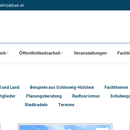
info(ät)rad.sh
erk
Öffentlichkeitsarbeit
Veranstaltungen
Fachl
d und Land
Beispiele aus Schleswig-Holstein
Fachthemen
tglieder
Planungsberatung
Radtourismus
Schulwegs
Stadtradeln
Termine