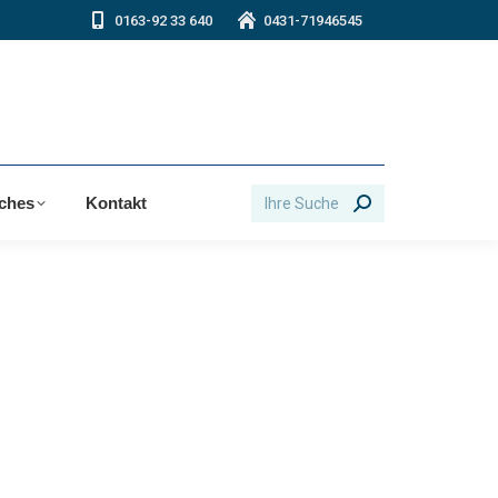
0163-92 33 640
0431-71946545
Search:
iches
Kontakt