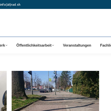
info(ät)rad.sh
erk
Öffentlichkeitsarbeit
Veranstaltungen
Fachl