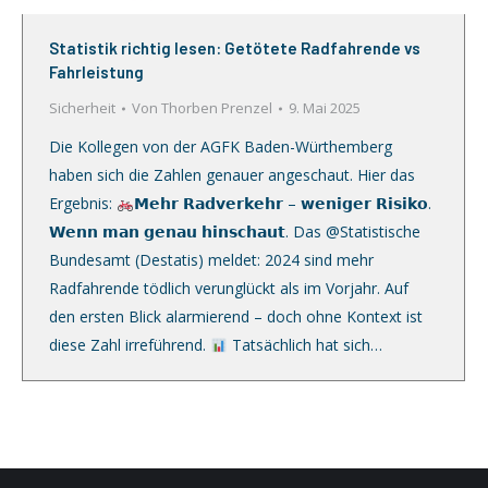
Statistik richtig lesen: Getötete Radfahrende vs
Fahrleistung
Sicherheit
Von
Thorben Prenzel
9. Mai 2025
Die Kollegen von der AGFK Baden-Würthemberg
haben sich die Zahlen genauer angeschaut. Hier das
Ergebnis:
𝗠𝗲𝗵𝗿 𝗥𝗮𝗱𝘃𝗲𝗿𝗸𝗲𝗵𝗿 – 𝘄𝗲𝗻𝗶𝗴𝗲𝗿 𝗥𝗶𝘀𝗶𝗸𝗼.
𝗪𝗲𝗻𝗻 𝗺𝗮𝗻 𝗴𝗲𝗻𝗮𝘂 𝗵𝗶𝗻𝘀𝗰𝗵𝗮𝘂𝘁. Das @Statistische
Bundesamt (Destatis) meldet: 2024 sind mehr
Radfahrende tödlich verunglückt als im Vorjahr. Auf
den ersten Blick alarmierend – doch ohne Kontext ist
diese Zahl irreführend.
Tatsächlich hat sich…