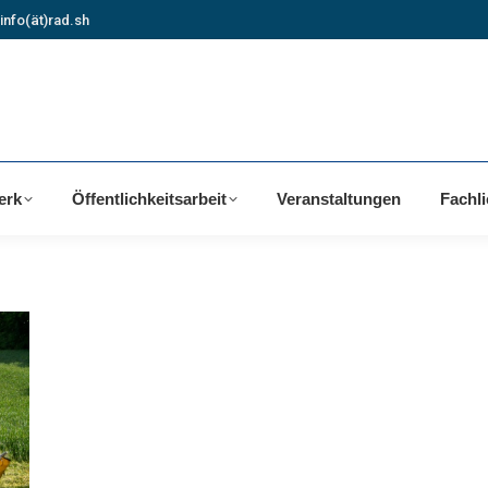
info(ät)rad.sh
erk
Öffentlichkeitsarbeit
Veranstaltungen
Fachl