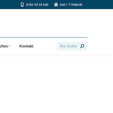
0163-92 33 640
0431-71946545
Search:
iches
Kontakt