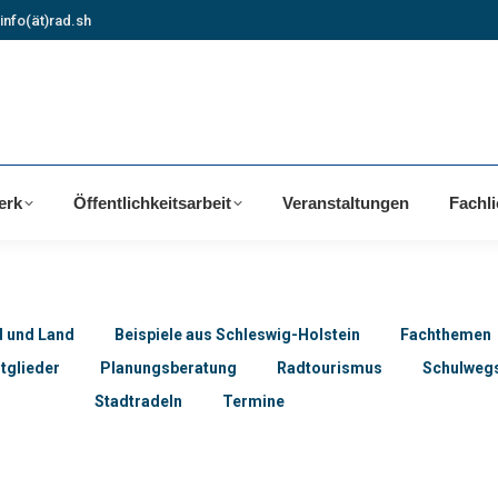
info(ät)rad.sh
erk
Öffentlichkeitsarbeit
Veranstaltungen
Fachl
d und Land
Beispiele aus Schleswig-Holstein
Fachthemen
tglieder
Planungsberatung
Radtourismus
Schulwegs
Stadtradeln
Termine