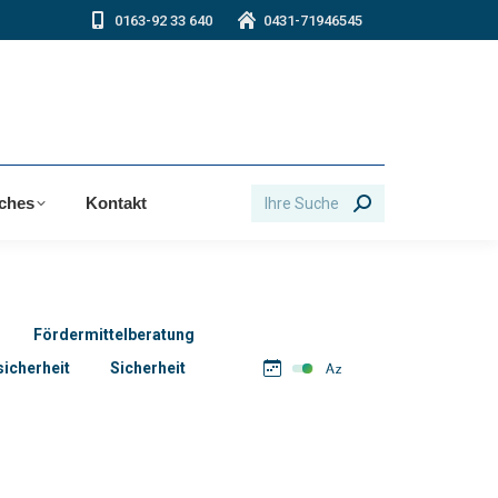
0163-92 33 640
0431-71946545
Search:
iches
Kontakt
Fördermittelberatung
icherheit
Sicherheit